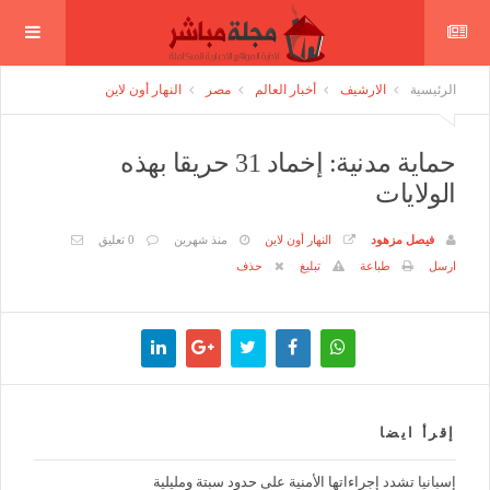
الرئيسية
الارشيف
أخبار العالم
مصر
النهار أون لاين
حماية مدنية: إخماد 31 حريقا بهذه
الولايات
فيصل مزهود
النهار أون لاين
منذ شهرين
0 تعليق
ارسل
طباعة
تبليغ
حذف
إقرأ ايضا
إسبانيا تشدد إجراءاتها الأمنية على حدود سبتة ومليلية