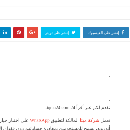
ي الطاهر
عمرو دياب يدخل كت
وفن
منذ ساعتين
مصر
منذ 3 ساعات
إنشر على الفيسبوك
إنشر على تويتر
.
.
.
نقدم لكم عبر أقرأ 24 iqraa24.com،
تعمل
شركة ميتا
المالكة لتطبيق
WhatsApp
على اختبار خيار
أندرويد، يسمح للمستخدمين بمغادرة حساباتهم دون فقدان ا