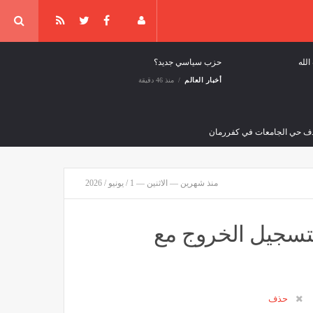
لله
حزب سياسي جديد؟
أخبار العالم
منذ 46 دقيقة
منذ شهرين — الاثنين — 1 / يونيو / 2026
مح بتسجيل الخروج مع
سؤولون: حريق في مصفاة "إيلسكي" بجنوب روسيا بعد هجوم بطائرة مسيّرة
قافة وفن
منذ ساعتين
حذف