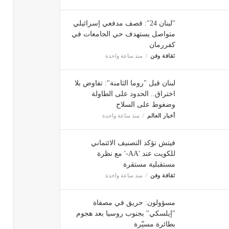
"لبنان 24": قصف مدفعي إسرائيلي
متواصل يستهدف حي الجامعات في
كفررمان
ثقافة وفن
منذ ساعة واحدة
لبنان قبل "روما الثامنة": تفاوض بلا
اختراق.. الحدود على الطاولة
وضغوط على السلاح
أخبار العالم
منذ ساعة واحدة
فيتش تؤكد التصنيف الائتماني
للكويت عند 'AA-' مع نظرة
مستقبلية مستقرة
ثقافة وفن
منذ ساعة واحدة
مسؤولون: حريق في مصفاة
"إيلسكي" بجنوب روسيا بعد هجوم
بطائرة مسيّرة