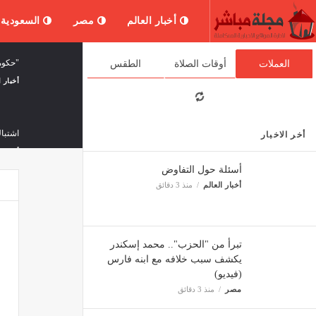
أخبار العالم
مصر
السعودية
"حكوم
العملات
أوقات الصلاة
الطقس
أخبار ا
اشتبا
أخر الاخبار
أخبار ا
أسئلة حول التفاوض
أخبار العالم
منذ 3 دقائق
لبنان 
أخبار ا
تبرأ من "الحزب".. محمد إسكندر
يكشف سبب خلافه مع ابنه فارس
(فيديو)
فيتش تؤكد
مصر
منذ 3 دقائق
ثقافة 