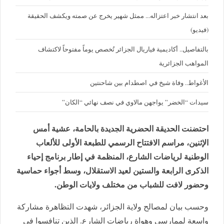
بعد انتشار خبر اعتزاله... ممثل شهير يخرج عن صمته ويكشف الحقيقة
(فيديو)
بالتفاصيل.. أكاديمية فياريال الجزائر تُخصص يوماً مفتوحاً لاكتشاف
المواهب الجزائرية
الأغواط.. وفاة شيخ في اصطدام بين شاحنتين
سيدات “الخضر” يواجهن مالاوي في نصف نهائي “الكان”
احتضنت الحديقة الحضرية الجديدة بالحامة، عشية أمس
الإثنين، مراسم الافتتاح الرسمي للطبعة الأولى للألعاب
الوطنية لرياضات الشارع، المنظمة في إطار برنامج إحياء
الذكرى الرابعة والستين لعيد الاستقلال، وسط أجواء حماسية
وحضور لافت للشباب من مختلف ولايات الوطن.
وحسب بيان لمصالح ولاية الجزائر، شهدت التظاهرة مشاركة
واسعة لممارسي وهواة رياضات الشارع. الذين تنافسوا في