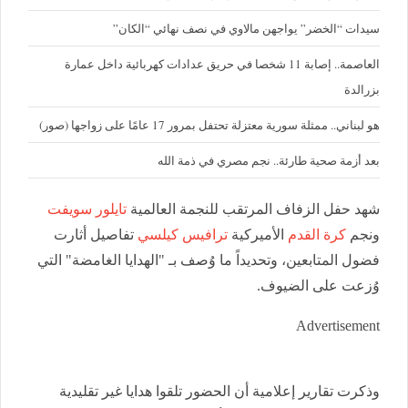
سيدات “الخضر” يواجهن مالاوي في نصف نهائي “الكان”
العاصمة.. إصابة 11 شخصا في حريق عدادات كهربائية داخل عمارة
بزرالدة
هو لبناني.. ممثلة سورية معتزلة تحتفل بمرور 17 عامًا على زواجها (صور)
بعد أزمة صحية طارئة.. نجم مصري في ذمة الله
شهد حفل الزفاف المرتقب للنجمة العالمية
تايلور
سويفت
ونجم
كرة القدم
الأميركية
ترافيس كيلسي
تفاصيل أثارت
فضول المتابعين، وتحديداً ما وُصف بـ "الهدايا الغامضة" التي
وُزعت على الضيوف.
Advertisement
وذكرت تقارير إعلامية أن الحضور تلقوا هدايا غير تقليدية