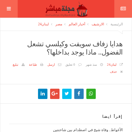
الرئيسية
الارشيف
أخبار العالم
مصر
لبنان24
هدايا زفاف سويفت وكيلسي تشعل
الفضول.. ماذا يوجد بداخلها؟
لبنان24
منذ شهر
0 تعليق
ارسل
طباعة
تبليغ
حذف
إقرأ ايضا
الأغواط.. وفاة شيخ في اصطدام بين شاحنتين