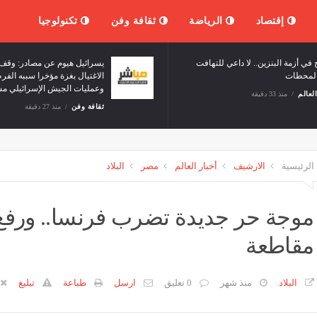
إقتصاد
الرياضة
ثقافة وفن
تكنولوجيا
انفراج في أزمة البنزين.. لا داعي للتهافت
يسرائيل هيو
على المحطات
الاغتيال بغز
وعمليات الج
أخبار العالم
منذ 33 دقيقة
ثقافة وفن
الرئيسية
الارشيف
أخبار العالم
مصر
البلاد
مقاطعة
البلاد
منذ شهر
0 تعليق
ارسل
طباعة
تبليغ