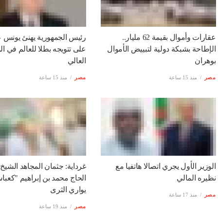
عقارات وأموال بقيمة 62 مليار..
رئيس الجمهورية يهنئ يونس 
الإطاحة بشبكة دولية لتبييض الأموال
على تتويجه بطلا للعالم في ال
بوهران
العالي
مصر
منذ 15 ساعة
مصر
منذ 15 ساعة
الوزير الأول يجري اتصالا هاتفيا مع
غرداية: جثمان المجاهد الشيخ
نظيره المالي
الحاج محمد بن إبراهيم "كعب
يواري الثرى
مصر
منذ 17 ساعة
مصر
منذ 19 ساعة