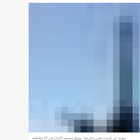
موجة حر جديدة تضرب فرنسا.. ورفع مستوى الإنذار في 16 مقاطعة