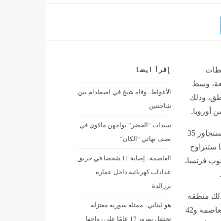
لطات
إقرأ ايضا
قالي (خطر مرتفع) في 16 مقاطعة، وسط
الأغواط.. وفاة شيخ في اصطدام بين
عض المناطق، وذلك
شاحنتين
ن أوروبا.
سيدات “الخضر” يواجهن مالاوي في
وأوضحت هيئة الأرصاد الجوية الفرنسية أن درجات الحرارة ستتجاوز 35
نصف نهائي “الكان”
تصل إلى 39 درجة، فيما ستتراوح
العاصمة.. إصابة 11 شخصا في حريق
جنوب فرنسا،
عدادات كهربائية داخل عمارة
بزرالدة
ذلك منطقة
هو لبناني.. ممثلة سورية معتزلة
باريس، ستتراوح بين 31 و35 درجة مئوية، في حين وضعت العاصمة و42
تحتفل بمرور 17 عامًا على زواجها