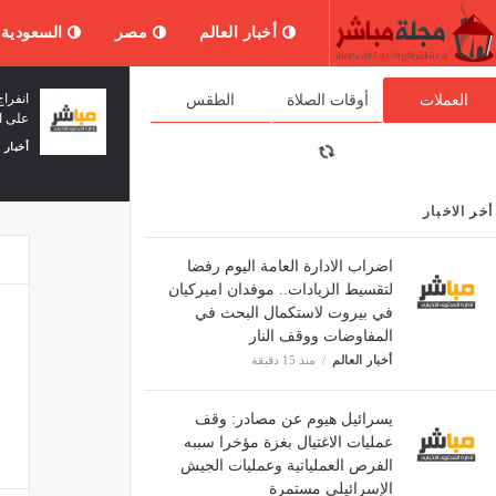
أخبار العالم
مصر
السعودية
"لبنان 24": قصف مدفعي إسرائيلي يستهدف
العملات
أوقات الصلاة
الطقس
المنصوري كما تشهد البلدة عملية تمشيط
إسرائيلية
ثقافة وفن
منذ 33 دقيقة
أخر الاخبار
اضراب الادارة العامة اليوم رفضا
لتقسيط الزيادات.. موفدان اميركيان
في بيروت لاستكمال البحث في
المفاوضات ووقف النار
أخبار العالم
منذ 15 دقيقة
يسرائيل هيوم عن مصادر: وقف
عمليات الاغتيال بغزة مؤخرا سببه
الفرص العملياتية وعمليات الجيش
الإسرائيلي مستمرة