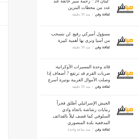
"لبنان 24": زحمة سير خانقة عند
عدد من محطات البنزين
ثقافة وفن
منذ 39 دقيقة
مسؤول أميركي رفيع: لن ننسحب
من آسيا ونرى بها أهمية كبيرة
ثقافة وفن
منذ 39 دقيقة
قائد وحدة المسيرات الأوكرانية:
ضربات القرم قد ترتفع 7 أضعاف إذا
وصلت الأموال الغربية بوتيرة أسرع
ثقافة وفن
منذ 50 دقيقة
الجيش الإسرائيلي أطلق فجراً
رمايات رشاشة باتجاه وادي
السلوقي كما قصف ليلاً بالقذائف
المدفعية بلدة المنصوري
ثقافة وفن
منذ ساعة واحدة