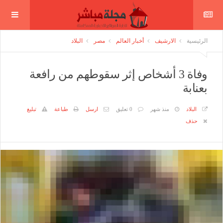
الرئيسية
الارشيف
أخبار العالم
مصر
البلاد
وفاة 3 أشخاص إثر سقوطهم من رافعة
بعنابة
البلاد
منذ شهر
0 تعليق
ارسل
طباعة
تبليغ
حذف