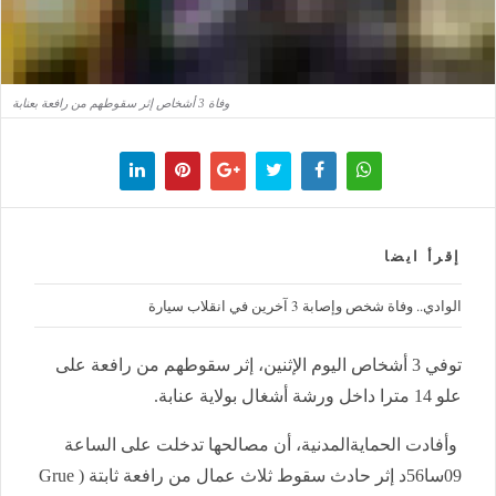
وفاة 3 أشخاص إثر سقوطهم من رافعة بعنابة
إقرأ ايضا
الوادي.. وفاة شخص وإصابة 3 آخرين في انقلاب سيارة
توفي 3 أشخاص اليوم الإثنين، إثر سقوطهم من رافعة على
علو 14 مترا داخل ورشة أشغال بولاية عنابة.
وأفادت الحمايةالمدنية، أن مصالحها تدخلت على الساعة
09سا56د إثر حادث سقوط ثلاث عمال من رافعة ثابتة ( Grue