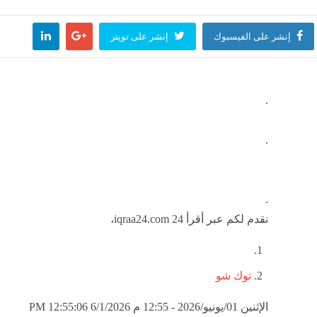
ي الطاهر
عمرو دياب يدخل كت
إنشر على الفيسبوك
إنشر على تويتر
وفن
منذ ساعتين
مصر
منذ 3 ساعات
.
.
.
نقدم لكم عبر أقرأ 24 iqraa24.com،
توك شو
الإثنين 01/يونيو/2026 - 12:55 م
6/1/2026 12:55:06 PM