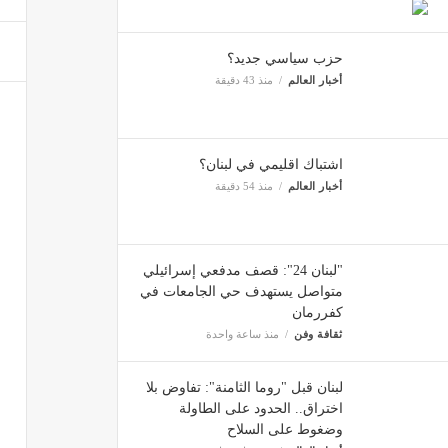
"لبنان 24": قصف مدفعي إسرائيلي استهدف عل
حزب سياسي جديد؟
ثقافة 
أخبار العالم
منذ 43 دقيقة
اشتباك اقليمي في لبنان؟
أخبار العالم
منذ 54 دقيقة
"لبنان 24": قصف مدفعي إسرائيلي
متواصل يستهدف حي الجامعات في
كفررمان
ثقافة وفن
منذ ساعة واحدة
لبنان قبل "روما الثامنة": تفاوض بلا
اختراق.. الحدود على الطاولة
وضغوط على السلاح