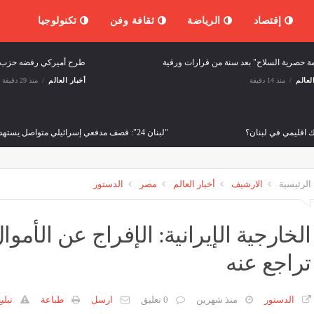
إقتصاد
الرياضة
ثقافة وفن
تكنولوجيا
ة حصرية السلاح" بعد سنة من قرارات ورقية
طرح أميركي رفضه حزب ا
لعالم
منذ 14 دقيقة
أخبار العالم
منذ 29 دقيقة
ك اقليمي في لبنان؟
"لبنان 24": قصف مدفعي إسرائيلي متواصل يستهدف حي الجامعات في كفررمان
لعالم
منذ 54 دقيقة
ثقافة وفن
منذ ساعة واحدة
الرئيسية
الارشيف
أخبار العالم
مصر
الدستور
قبل "روما الثامنة": تفاوض بلا اختراق.. الحدود على الطاولة وضغوط على السلاح
لعالم
منذ ساعة واحدة
الخارجية الإيرانية: الإفراج عن الأم
تراجع عنه
 التصنيف الائتماني للكويت عند 'AA-' مع نظرة مستقبلية مستقرة
م
وفن
منذ ساعة واحدة
ث
الدستور
منذ شهرين
0 تعليق
ارسل
طباعة
تبلي