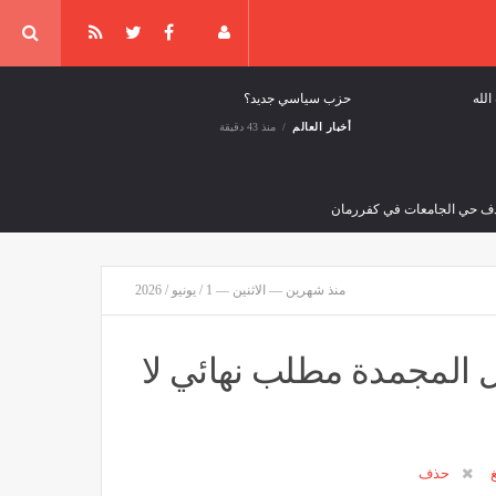
لله
حزب سياسي جديد؟
أخبار العالم
منذ 43 دقيقة
منذ شهرين — الاثنين — 1 / يونيو / 2026
وال المجمدة مطلب نهائي لا
سؤولون: حريق في مصفاة "إيلسكي" بجنوب روسيا بعد هجوم بطائرة مسيّرة
قافة وفن
منذ ساعتين
غ
حذف