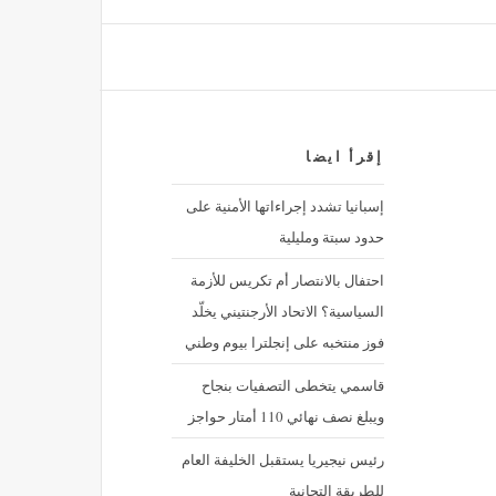
ب غينيس.. اليكم التفاصيل
إقرأ ايضا
إسبانيا تشدد إجراءاتها الأمنية على
حدود سبتة ومليلية
احتفال بالانتصار أم تكريس للأزمة
السياسية؟ الاتحاد الأرجنتيني يخلّد
فوز منتخبه على إنجلترا بيوم وطني
قاسمي يتخطى التصفيات بنجاح
ويبلغ نصف نهائي 110 أمتار حواجز
رئيس نيجيريا يستقبل الخليفة العام
للطريقة التجانية