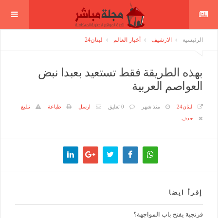
الرئيسية
الارشيف
أخبار العالم
لبنان24
بهذه الطريقة فقط تستعيد بعبدا نبض
العواصم العربية
لبنان24
منذ شهر
0 تعليق
ارسل
طباعة
تبليغ
حذف
إقرأ ايضا
فرنجية يفتح باب المواجهة؟