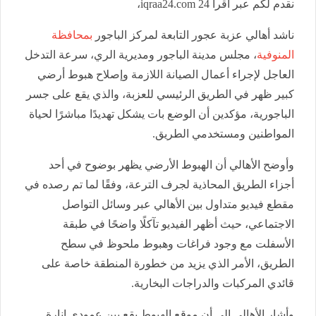
نقدم لكم عبر أقرأ 24 iqraa24.com،
ناشد أهالي عزبة عجور التابعة لمركز الباجور
بمحافظة
المنوفية
، مجلس مدينة الباجور ومديرية الري، سرعة التدخل
العاجل لإجراء أعمال الصيانة اللازمة وإصلاح هبوط أرضي
كبير ظهر في الطريق الرئيسي للعزبة، والذي يقع على جسر
الباجورية، مؤكدين أن الوضع بات يشكل تهديدًا مباشرًا لحياة
المواطنين ومستخدمي الطريق.
وأوضح الأهالي أن الهبوط الأرضي يظهر بوضوح في أحد
أجزاء الطريق المحاذية لجرف الترعة، وفقًا لما تم رصده في
مقطع فيديو متداول بين الأهالي عبر وسائل التواصل
الاجتماعي، حيث أظهر الفيديو تآكلًا واضحًا في طبقة
الأسفلت مع وجود فراغات وهبوط ملحوظ في سطح
الطريق، الأمر الذي يزيد من خطورة المنطقة خاصة على
قائدي المركبات والدراجات البخارية.
وأشار الأهالي إلى أن موقع الهبوط يقع بين عمودي إنارة