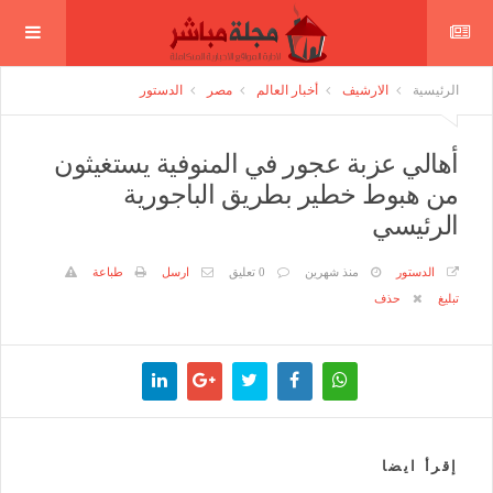
الرئيسية
الارشيف
أخبار العالم
مصر
الدستور
أهالي عزبة عجور في المنوفية يستغيثون
من هبوط خطير بطريق الباجورية
الرئيسي
الدستور
منذ شهرين
0 تعليق
ارسل
طباعة
تبليغ
حذف
إقرأ ايضا