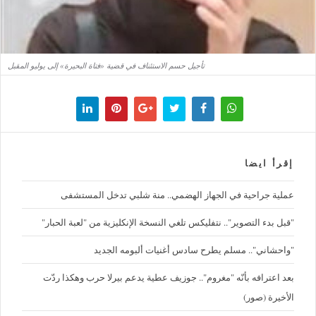
تأجيل حسم الاستئناف في قضية «فتاة البحيرة» إلى يوليو المقبل
إقرأ ايضا
عملية جراحية في الجهاز الهضمي.. منة شلبي تدخل المستشفى
"قبل بدء التصوير".. نتفليكس تلغي النسخة الإنكليزية من "لعبة الحبار"
"واحشاني".. مسلم يطرح سادس أغنيات ألبومه الجديد
بعد اعترافه بأنّه "مغروم".. جوزيف عطية يدعم بيرلا حرب وهكذا ردّت
الأخيرة (صور)