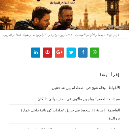
فيلم 7Dogs يحطم الأرقام القياسية.. 9.1 مليون دولار في 5 أيام ويتصدر شباك التذاكر العربي
إقرأ ايضا
الأغواط.. وفاة شيخ في اصطدام بين شاحنتين
سيدات “الخضر” يواجهن مالاوي في نصف نهائي “الكان”
العاصمة.. إصابة 11 شخصا في حريق عدادات كهربائية داخل عمارة
بزرالدة