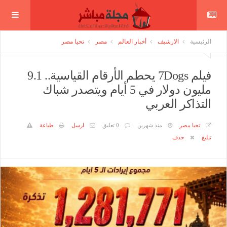
الرئيسية
الارشيف
أخبار العالم
مصر
تحيا مصر
فيلم 7Dogs يحطم الأرقام القياسية.. 9.1
مليون دولار في 5 أيام ويتصدر شباك
التذاكر العربي
تحيا مصر
منذ شهرين
0 تعليق
ارسل
طباعة
تبليغ
حذف