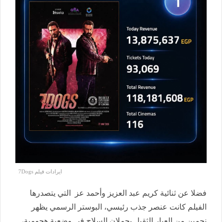
ايرادات فيلم 7Dogs
فضلا عن ثنائية كريم عبد العزيز وأحمد عز التي يتصدرها
الفيلم كانت عنصر جذب رئيسي، البوستر الرسمي يظهر
نجمين من العيار الثقيل يحملان السلاح في وضعية هجومية،