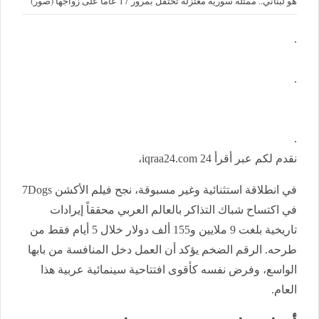
هو لبناني.. ممثلة سورية معتزلة تحتفل بمرور 17 عامًا على زواجها (صور)
.
.
.
نقدم لكم عبر أقرأ 24 iqraa24.com،
في انطلاقة استثنائية وغير مسبوقة، نجح فيلم الأكشن 7Dogs
في اكتساح شباك التذاكر بالعالم العربي محققاً إيرادات
تاريخية بلغت 9 ملايين و155 ألف دولار خلال 5 أيام فقط من
طرحه. الرقم الضخم يؤكد أن العمل دخل المنافسة من بابها
الواسع، وفرض نفسه كأقوى افتتاحية سينمائية عربية هذا
العام.