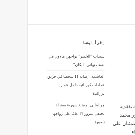
إقرأ ايضا
سيدات “الخضر” يواجهن مالاوي في
نصف نهائي “الكان”
العاصمة.. إصابة 11 شخصا في حريق
عدادات كهربائية داخل عمارة
بزرالدة
هو لبناني.. ممثلة سورية معتزلة
 تفقدية
تحتفل بمرور 17 عامًا على زواجها
ور محمد
(صور)
طمئنان على
ء