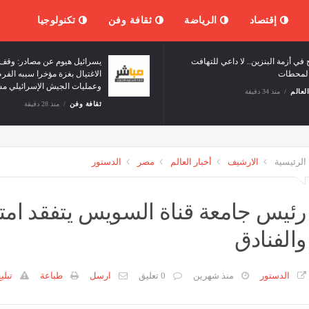
إقتصاد
الرياضة
ثقافة وفن
تكنولوجيا
"لبنان 24": قصف مدفعي إسرائيلي يستهدف
انفراج في أزمة البنزين.. لا داعي للتهافت
 عملية تمشيط
على المحطات
أخبار العالم
منذ 34 دقيقة
الرئيسية
الارشيف
أخبار العالم
مصر
الدستور
رئيس جامعة قناة السويس يتفقد امتح
والفنادق
الدستور
منذ شهرين
0 تعليق
ارسل
طباعة
تبلي