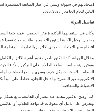
امتحاناتهم في سهولة ويسر، في إطار المتابعة المستمرة لس
الثاني للعام الجامعي 2025/ 2026.
تفاصيل الجولة
وكان في استقبالهما الدكتورة فاتن العليمي، عميد كلية السياح
رضوان، وكيل الكلية لشئون التعليم والطلاب، حيث تفقدا عددً
انتظام سير الامتحانات ومدى الالتزام بالتعليمات المنظمة للعم
وخلال الجولة، أكد الدكتور ناصر مندور أهمية الالتزام الكام
وتوفير بيئة مناسبة تساعد الطلاب على التركيز والأداء الجي
المنظمة للامتحانات بكل حزم، ومن بينها منع اصطحاب أو است
الإلكترونية غير المصرح بها داخل اللجان، حفاظًا على مبدأ
الانضباط والشفافية.
كما أوضح الدكتور محمد عبدالنعيم أن الجامعة تتابع بشكل ي
وتحرص على تذليل أي معوقات قد تواجه الطلاب أو القائمين عل
اللجان وسير الامتحانات وفق المعايير المعتمدة.