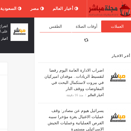
أخبار العالم
مصر
السعودية
ر اسرائيلي في بلدة مركبا
العملات
أوقات الصلاة
الطقس
المنصوري كما تشهد البلدة
فة وفن
منذ 34 دقيقة
إسرائيلية
ثقافة وفن
منذ 34 دقيقة
أخر الاخبار
اضراب الادارة العامة اليوم رفضا
لتقسيط الزيادات.. موفدان اميركيان
في بيروت لاستكمال البحث في
المفاوضات ووقف النار
أخبار العالم
منذ 16 دقيقة
يسرائيل هيوم عن مصادر: وقف
عمليات الاغتيال بغزة مؤخرا سببه
الفرص العملياتية وعمليات الجيش
الإسرائيلي مستمرة