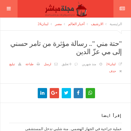
الرئيسية
الارشيف
أخبار العالم
مصر
لبنان24
"حتة مني ".. رسالة مؤثرة من تامر حسني
إلى مي عزّ الدين
لبنان24
منذ شهرين
0 تعليق
ارسل
طباعة
تبليغ
حذف
إقرأ ايضا
عملية جراحية في الجهاز الهضمي.. منة شلبي تدخل المستشفى