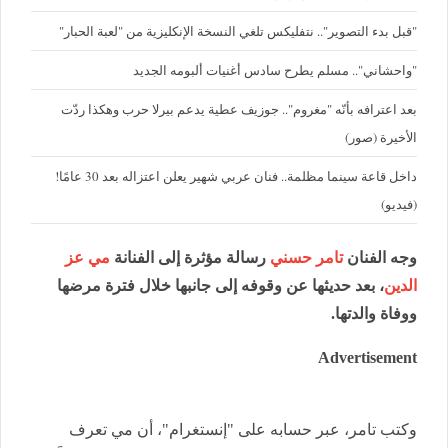
"قبل بدء التصوير".. نتفليكس تلغي النسخة الإنكليزية من "لعبة الحبار"
"واحشاني".. مسلم يطرح سادس أغنيات ألبومه الجديد
بعد اعترافه بأنّه "مغروم".. جوزيف عطية يدعم بيرلا حرب وهكذا ردّت
الأخيرة (صور)
داخل قاعة سينما مظلمة.. فنان عربي شهير يعلن اعتزاله بعد 30 عامًا!
(فيديو)
وجه الفنان
تامر حسني
رسالة مؤثرة إلى الفنانة
مي عز
الدين
، بعد حديثها عن وقوفه إلى جانبها خلال فترة مرضها
ووفاة والدتها.
Advertisement
وكتب تامر، عبر حسابه على "إنستغرام"، أن مي تعرف