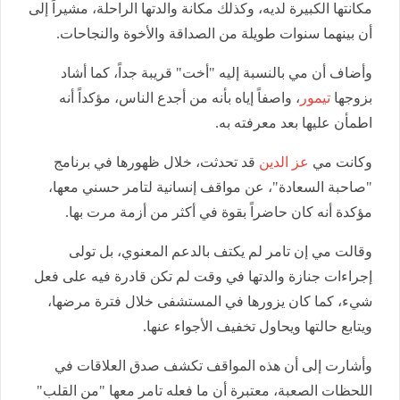
مكانتها الكبيرة لديه، وكذلك مكانة والدتها الراحلة، مشيراً إلى
أن بينهما سنوات طويلة من الصداقة والأخوة والنجاحات.
وأضاف أن مي بالنسبة إليه "أخت" قريبة جداً، كما أشاد
بزوجها
تيمور
، واصفاً إياه بأنه من أجدع الناس، مؤكداً أنه
اطمأن عليها بعد معرفته به.
وكانت مي
عز الدين
قد تحدثت، خلال ظهورها في برنامج
"صاحبة السعادة"، عن مواقف إنسانية لتامر حسني معها،
مؤكدة أنه كان حاضراً بقوة في أكثر من أزمة مرت بها.
وقالت مي إن تامر لم يكتف بالدعم المعنوي، بل تولى
إجراءات جنازة والدتها في وقت لم تكن قادرة فيه على فعل
شيء، كما كان يزورها في المستشفى خلال فترة مرضها،
ويتابع حالتها ويحاول تخفيف الأجواء عنها.
وأشارت إلى أن هذه المواقف تكشف صدق العلاقات في
اللحظات الصعبة، معتبرة أن ما فعله تامر معها "من القلب"