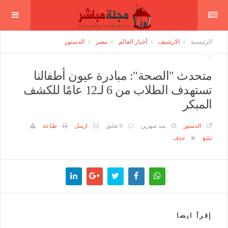
الرئيسية
الارشيف
أخبار العالم
مصر
الدستور
متحدث "الصحة": مبادرة عيون أطفالنا
تستهدف الطلاب من 6 لـ12 عامًا للكشف
المبكر
الدستور
منذ شهرين
0 تعليق
ارسل
طباعة
تبليغ
حذف
إقرأ ايضا