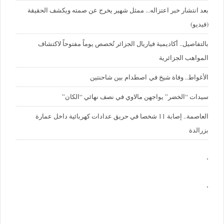
بعد انتشار خبر اعتزاله... ممثل شهير يخرج عن صمته ويكشف الحقيقة
(فيديو)
بالتفاصيل.. أكاديمية فياريال الجزائر تُخصص يوماً مفتوحاً لاكتشاف
المواهب الجزائرية
الأغواط.. وفاة شيخ في اصطدام بين شاحنتين
سيدات “الخضر” يواجهن مالاوي في نصف نهائي “الكان”
العاصمة.. إصابة 11 شخصا في حريق عدادات كهربائية داخل عمارة
بزرالدة
.
.