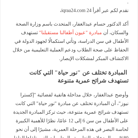
.
نقدم لكم عبر أقرأ 24 iqraa24.com،
أكد الدكتور حسام عبدالغفار، المتحدث باسم وزارة الصحة
والسكان، أن
مبادرة "عيون أطفالنا مستقبلنا"
تستهدف
الأطفال في سن الدراسة، وتأتي استكمالًا لجهود الدولة في
الحفاظ على صحة الطلاب ودعم العملية التعليمية من خلال
الاكتشاف المبكر لمشكلات الإبصار.
المبادرة تختلف عن "نور حياة" التي كانت
تستهدف شرائح عمرية متنوعة
وأوضح عبدالغفار، خلال مداخلة هاتفية لفضائية "إكسترا
نيوز"، أن المبادرة تختلف عن مبادرة "نور حياة" التي كانت
تستهدف شرائح عمرية متنوعة، حيث تركز المبادرة الجديدة
على الأطفال من سن 6 إلى 12 عامًا، نظرًا للأهمية الكبيرة
لحاسة البصر في هذه المرحلة العمرية، مشيرًا إلى أن نحو
80% من المدخلات التعليمية والمعلومات التي يتلقاها الطفل