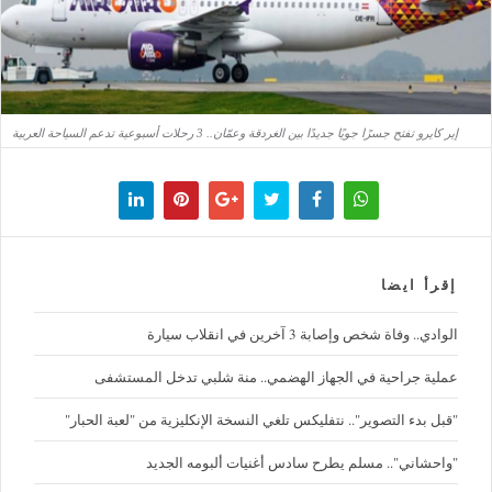
إير كايرو تفتح جسرًا جويًا جديدًا بين الغردقة وعمّان.. 3 رحلات أسبوعية تدعم السياحة العربية
إقرأ ايضا
الوادي.. وفاة شخص وإصابة 3 آخرين في انقلاب سيارة
عملية جراحية في الجهاز الهضمي.. منة شلبي تدخل المستشفى
"قبل بدء التصوير".. نتفليكس تلغي النسخة الإنكليزية من "لعبة الحبار"
"واحشاني".. مسلم يطرح سادس أغنيات ألبومه الجديد