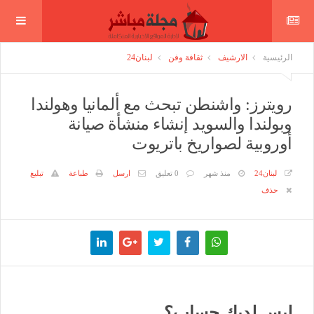
الرئيسية
الارشيف
ثقافة وفن
لبنان24
رويترز: واشنطن تبحث مع ألمانيا وهولندا
وبولندا والسويد إنشاء منشأة صيانة
أوروبية لصواريخ باتريوت
لبنان24
منذ شهر
0 تعليق
ارسل
طباعة
تبليغ
حذف
ليس لديك حساب؟