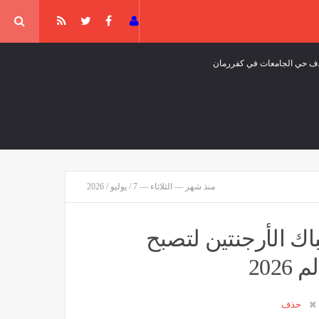
منذ شهر — الثلاثاء — 7 / يوليو / 2026
بنان 24": قصف مدفعي إسرائيلي استهدف علي الطاهر
قافة وفن
منذ ساعتين
 الأرجنتين لتصبح
يا ضد العناصر الحوثية الإرهابية وعتادها
حذف