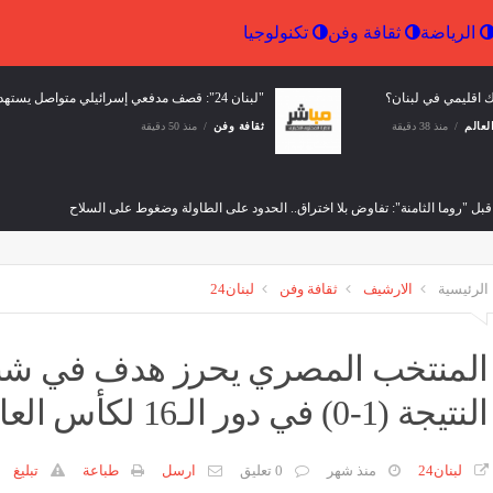
إقتصاد
الرياضة
ثقافة وفن
تكنولوجيا
ك اقليمي في لبنان؟
"لبنان 24": قصف مدفعي إسرائيلي متواصل يستهدف حي الجامعات في كفررمان
لعالم
منذ 38 دقيقة
ثقافة وفن
منذ 50 دقيقة
قبل "روما الثامنة": تفاوض بلا اختراق.. الحدود على الطاولة وضغوط على السلاح
لعالم
منذ 56 دقيقة
الرئيسية
الارشيف
ثقافة وفن
لبنان24
 التصنيف الائتماني للكويت عند 'AA-' مع نظرة مستقبلية مستقرة
"ل
وفن
منذ ساعة واحدة
ث
المنتخب المصري يحرز هدف في شباك
النتيجة (1-0) في دور الـ16 لكأس العالم 2026
دياب يدخل كتب غينيس.. اليكم التفاصيل
الجيش اليمني: نفذنا عملا عسكر
منذ 3 ساعات
ثقافة وفن
منذ 3 ساعات
لبنان24
منذ شهر
0 تعليق
ارسل
طباعة
تبليغ