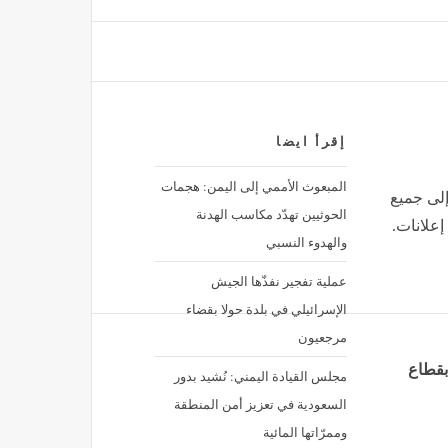
إقرأ ايضا
المبعوث الأممي إلى اليمن: هجمات
إلى جميع
الحوثيين تهدّد مكاسب الهدنة
إعلانات.
والهدوء النسبي
عملية تفجير نفذّها الجيش
الإسرائيلي في بلدة حولا بقضاء
مرجعيون
بقطاع
مجلس القيادة اليمني: نُشيد بدور
السعودية في تعزيز أمن المنطقة
وممرّاتها المائية