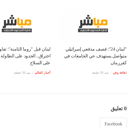
"لبنان 24": قصف مدفعي إسرائيلي
لبنان قبل "روما الثامنة": تفا
متواصل يستهدف حي الجامعات في
اختراق.. الحدود على الطاول
كفررمان
على السلاح
ثقافة وفن
منذ 50 دقيقة
أخبار العالم
منذ 56 دقيقة
0 تعليق
Facebook