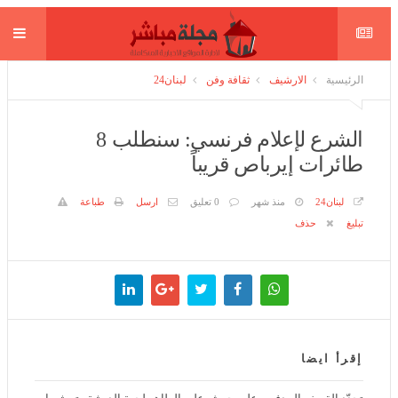
الرئيسية
الارشيف
ثقافة وفن
لبنان24
الشرع لإعلام فرنسي: سنطلب 8 طائرات
إيرباص قريباً
لبنان24
منذ شهر
0 تعليق
ارسل
طباعة
تبليغ
حذف
إقرأ ايضا
تجدّد القصف المدفعي على حرش علي الطاهر لجهة الدبشة وتمشيط