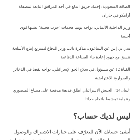
الطاقة السعودية: إخماد حريق اندلع في أحد المرافق التابعة لمصفاة
أرامكو في جازان
وزير الداخلية الألماني: نواجه يوميا هجمات "حرب هجينة" تشنها قوى
أجنبية
سي بي إس عن البنتاغون: مذكرة نائب وزير الدفاع لتسريع إنتاج الأسلحة
تتسق مع جهود إعادة بناء الصناعة الدفاعية
القناة 12 عن مسؤول في سلاح الجو الإسرائيلي: نواجه نقصا في الذخائر
والصواريخ الاعتراضية
"لبنان24": الجيش الاسرائيلي اطلق قذيفة مدفعية على مشاع المنصوري
وعملية تمشيط باتجاه حداثا
ليس لديك حساب؟
أنشئ حسابك الآن للتعرّف على خيارات الاشتراك والوصول