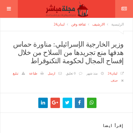
الرئيسية
الارشيف
ثقافة وفن
لبنان24
وزير الخارجية الإسرائيلي: مناورة حماس
هدفها منع تجريدها من السلاح من خلال
إفساح المجال لحكومة التكنوقراط
لبنان24
منذ شهر
0 تعليق
ارسل
طباعة
تبليغ
حذف
إقرأ ايضا