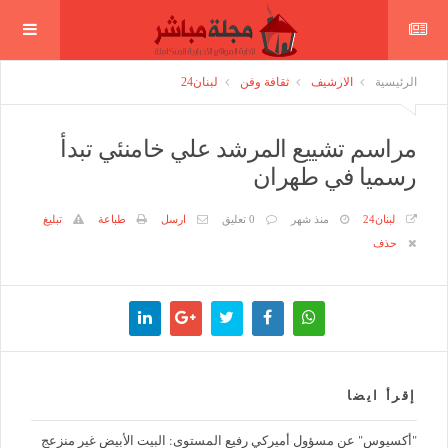
الرئيسية
الارشيف
ثقافة وفن
لبنان24
مراسم تشييع المرشد علي خامنئي تبدأ
رسميا في طهران
لبنان24
منذ شهر
0 تعليق
ارسل
طباعة
تبليغ
حذف
إقرأ ايضا
"أكسيوس" عن مسؤول أميركي رفيع المستوى: البيت الأبيض غير منزعج