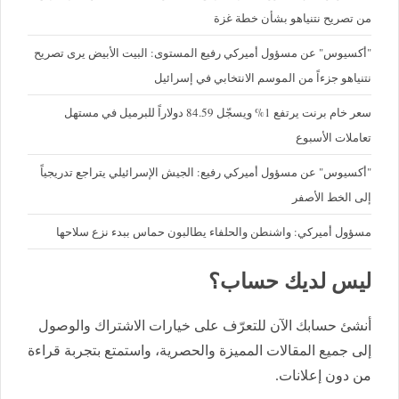
من تصريح نتنياهو بشأن خطة غزة
"أكسيوس" عن مسؤول أميركي رفيع المستوى: البيت الأبيض يرى تصريح
نتنياهو جزءاً من الموسم الانتخابي في إسرائيل
سعر خام برنت يرتفع 1% ويسجّل 84.59 دولاراً للبرميل في مستهل
تعاملات الأسبوع
"أكسيوس" عن مسؤول أميركي رفيع: الجيش الإسرائيلي يتراجع تدريجياً
إلى الخط الأصفر
مسؤول أميركي: واشنطن والحلفاء يطالبون حماس ببدء نزع سلاحها
ليس لديك حساب؟
أنشئ حسابك الآن للتعرّف على خيارات الاشتراك والوصول
إلى جميع المقالات المميزة والحصرية، واستمتع بتجربة قراءة
من دون إعلانات.