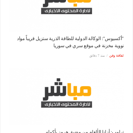
"أكسيوس": الوكالة الدولية للطاقة الذرية ستزيل قريباً مواد
نووية مخزنة في موقع سري في سوريا
ثقافة وفن
منذ 7 دقائق
ترامب: أزلنا الألغام من مضيق هرمز بأكمله