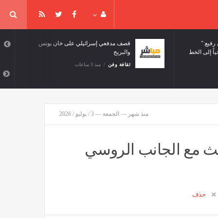
"أكسيوس" عن مسؤول أميركي رفيع:
قصف مدفعي إسرائيلي على خان يونس
اً إلى الخط
والبريج
ثقافة وفن
منذ 3 ساعات
منذ شهر — الجمعة — 3 / يوليو / 2026
يبحث مع الجانب الروسي
حذف