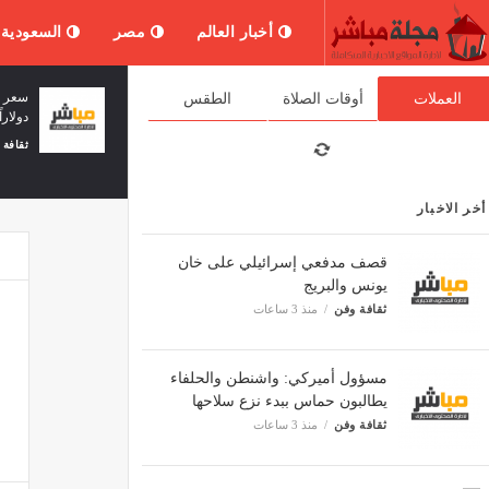
أخبار العالم
مصر
السعودية
"أكسيوس" عن مسؤول أميركي رفيع
العملات
أوقات الصلاة
الطقس
المستوى: البيت الأبيض يرى تصريح نتنياهو
دولارا
جزءاً من الموسم الانتخابي في إسرائيل
ثقافة 
ثقافة وفن
منذ 4 ساعات
أخر الاخبار
قصف مدفعي إسرائيلي على خان
يونس والبريج
ثقافة وفن
منذ 3 ساعات
مسؤول أميركي: واشنطن والحلفاء
يطالبون حماس ببدء نزع سلاحها
ثقافة وفن
منذ 3 ساعات