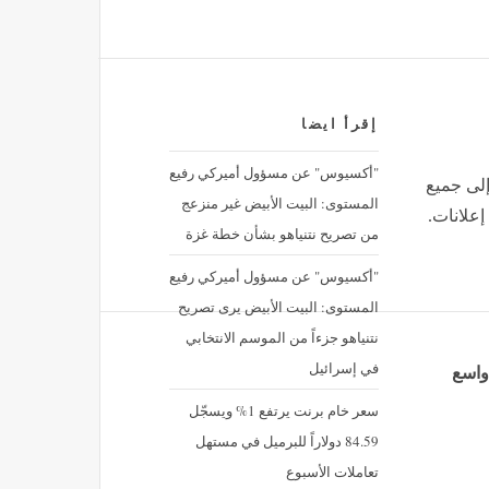
إقرأ ايضا
"أكسيوس" عن مسؤول أميركي رفيع
إلى جميع
المستوى: البيت الأبيض غير منزعج
إعلانات.
من تصريح نتنياهو بشأن خطة غزة
"أكسيوس" عن مسؤول أميركي رفيع
المستوى: البيت الأبيض يرى تصريح
نتنياهو جزءاً من الموسم الانتخابي
في إسرائيل
 هجوم واسع
سعر خام برنت يرتفع 1% ويسجّل
84.59 دولاراً للبرميل في مستهل
تعاملات الأسبوع