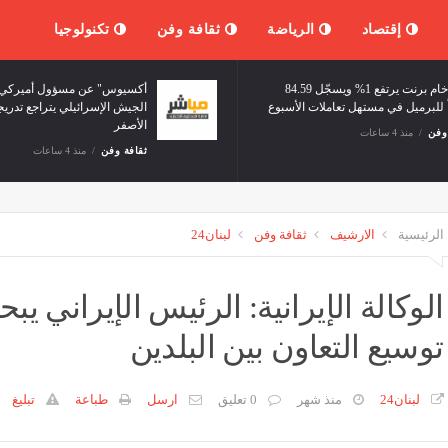
إقتصاد
الرياضة
ثقافة وفن
تكنولوجيا
سعر خام برنت يرتفع 1% ويسجّل 84.59
ً للبرميل في مستهل تعاملات الأسبوع
الجيش الإسرائيلي يتراجع تدريجي
الأصفر
وفن
منذ 4 ساعات
ثقافة وفن
منذ 4 ساعات
الرئيسية
الارشيف
ثقافة وفن
لبنان24
الوكالة الإيرانية: الرئيس الإيراني 
توسيع التعاون بين البلدين
لبنان24
منذ شهر
0 تعليق
ارسل
طباعة
تبليغ