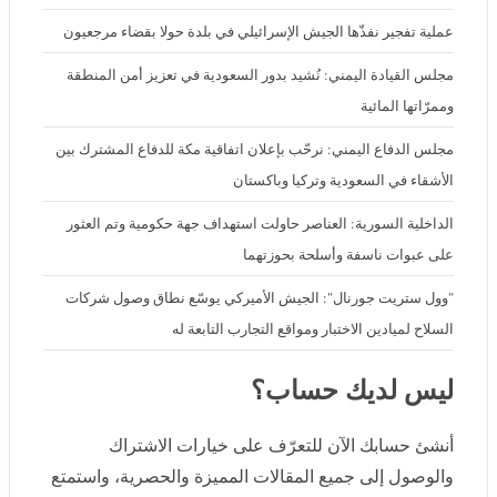
عملية تفجير نفذّها الجيش الإسرائيلي في بلدة حولا بقضاء مرجعيون
مجلس القيادة اليمني: نُشيد بدور السعودية في تعزيز أمن المنطقة
وممرّاتها المائية
مجلس الدفاع اليمني: نرحّب بإعلان اتفاقية مكة للدفاع المشترك بين
الأشقاء في السعودية وتركيا وباكستان
الداخلية السورية: العناصر حاولت استهداف جهة حكومية وتم العثور على
عبوات ناسفة وأسلحة بحوزتهما
"وول ستريت جورنال": الجيش الأميركي يوسّع نطاق وصول شركات
السلاح لميادين الاختبار ومواقع التجارب التابعة له
ليس لديك حساب؟
أنشئ حسابك الآن للتعرّف على خيارات الاشتراك والوصول
إلى جميع المقالات المميزة والحصرية، واستمتع بتجربة قراءة