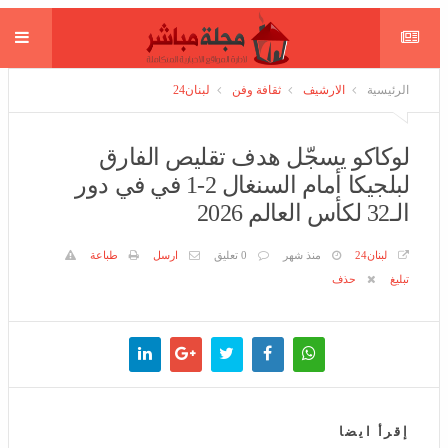
الرئيسية
الارشيف
ثقافة وفن
لبنان24
لوكاكو يسجّل هدف تقليص الفارق لبلجيكا
أمام السنغال 2-1 في في دور الـ32 لكأس
العالم 2026
لبنان24
منذ شهر
0 تعليق
ارسل
طباعة
تبليغ
حذف
إقرأ ايضا