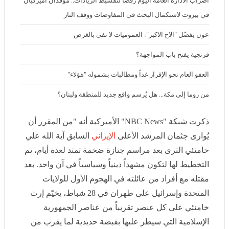
بيروت لاستكمال البحث في المفاوضات ووقف النار
عون يفضّل "الاخ الاكبر": العموميات لا تفي بالغرض
فرنجية يفتح باب المواجهة؟
العفو العام نحو الإقرار غداً ومطالبات بشموله "هؤلاء"
من روما إلى مكة... هل يُرسم واقع جديد للمنطقة ولبنان؟
ذكرت شبكة "NBC News" الأميركية أنه "من المقرر أن
يُوارى جثمان المرشد الأعلى
الإيراني
السابق آية الله علي
خامنئي الثرى بعد مراسم جنازة ضخمة تمتد لعدة أيام، تم
التخطيط لها لتكون مشهداً دينياً وسياسياً في آن واحد. بعد
مقتله مع أفراد من عائلته في الهجوم الأول للولايات المتحدة
وإسرائيل على طهران في 28 شباط، يخيّم إرث خامنئي على
كل عنصر تقريباً من عناصر الجمهورية الإسلامية التي سيطر
عليها بقبضة حديدية لما يقرب من أربعة عقود. وفي الواقع،