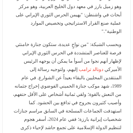
العربية، وهو مركز أبحاث في واشنطن: "يهيمن الحرس
الثوري الإيراني على عملية صنع القرار الاستراتيجي
وتخصيص الموارد الوطنية"."
وبحسب الشبكة: "من نواحٍ عديدة، ستكون جنازة خامنئي
فرصة للعناصر المتشددة في الحرس الثوري الإيراني لإظهار
أنهم نجوا من أسوأ ما يمكن أن يوجهه الرئيس الأميركي
دونالد
ترامب
إليهم، ولتوجيه رسالة إلى المنتقدين المحليين بالبقاء
بعيداً عن الشوارع. في عام 1989، شهد موكب جنازة الخميني
الفوضوي إخراج جثمانه من النعش بالقوة؛ ولقي ثمانية
أشخاص على الأقل حتفهم، وأصيب كثيرون بجروح في تدافع
بين الحشود. كما استهدفت الجماعات المسلحة في السابق
مراسم جنازات شخصيات إيرانية بارزة؛ ففي عام 2024،
أسفر هجوم لتنظيم الدولة الإسلامية على تجمع حاشد لإحياء
ذكرى اغتيال الجنرال قاسم سليماني عن مقتل ما لا يقل عن
84 شخصاً في مدينة كرمان في وسط إيران. ومع ذلك، يقول