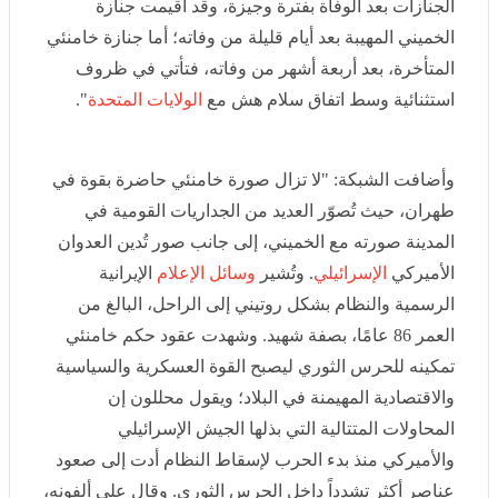
وفاته؛ أما جنازة خامنئي المتأخرة، بعد أربعة أشهر من وفاته،
فتأتي في ظروف استثنائية وسط اتفاق سلام هش مع
الولايات المتحدة
".
وأضافت الشبكة: "لا تزال صورة خامنئي حاضرة بقوة في
طهران، حيث تُصوّر العديد من الجداريات القومية في المدينة
صورته مع الخميني، إلى جانب صور تُدين العدوان الأميركي
الإسرائيلي
. وتُشير
وسائل الإعلام
الإيرانية الرسمية والنظام
بشكل روتيني إلى الراحل، البالغ من العمر 86 عامًا، بصفة
شهيد. وشهدت عقود حكم خامنئي تمكينه للحرس الثوري
ليصبح القوة العسكرية والسياسية والاقتصادية المهيمنة في
البلاد؛ ويقول محللون إن المحاولات المتتالية التي بذلها
الجيش الإسرائيلي والأميركي منذ بدء الحرب لإسقاط النظام
أدت إلى صعود عناصر أكثر تشدداً داخل الحرس الثوري.
وقال علي ألفونه، وهو زميل بارز في معهد دول الخليج