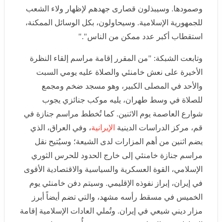
قصارى جهدهم لإظهار ولاء الشعب للجمهورية الإسلامية.
وسيحاولون، بكل الوسائل الممكنة، استقطاب أكبر عدد
ممكن من الناس"."
وتابعت الشبكة: "من المقرر إقامة مراسم إلقاء النظرة
الأخيرة على نعش خامنئي والصلاة عليه يومي السبت والأحد
في المصلى الكبير، وهو مسجد ضخم ومجمع للصلاة في
وسط طهران، يليه موكب جنائزي يجوب شوارع العاصمة يوم
الاثنين. كما تُخطط مراسم جنازة في قم، مركز الدراسات
الدينية
الإيرانية
، وفي العراق، الذي يضم اثنين من أهم
المزارات لدى الشيعة؛ وسيُتيح نقل مراسم جنازة خامنئي
إلى خارج الحدود للحرس الثوري الإسلامي، القوة العسكرية
والسياسية والاقتصادية الأقوى في إيران، إبراز نفوذه
الإقليمي. وسيتم دفن خامنئي يوم الخميس في مسقط رأسه
مشهد، والتي تضم أيضاً أبرز مزار ديني شيعي في إيران.
وتُملي العادات الإسلامية إقامة الجنازات بعد الوفاة بفترة
وجيزة، وقد أُقيمت جنازة الخميني المهيبة بعد أيام قليلة من