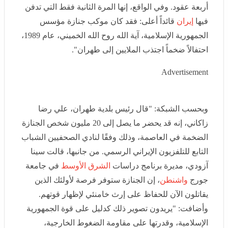
إنها المرة الثانية فقط التي تدفن فيها
إيران
قائداً أعلى: فقد
كان موكب جنازة مؤسس الجمهورية الإسلامية، آية الله روح
الله الخميني، عام 1989، احتفالاً ضخماً اجتذب الملايين إلى
طهران".
Advertisement
وبحسب الشبكة: "قال رئيس بلدية طهران، علي رضا زاكاني،
إنه قد يحضر ما يصل إلى 20 مليون شخص الجنازة الضخمة
في العاصمة، وذلك وفقًا لنادي الصحفيين الشباب التابع
للتلفزيون الإيراني الرسمي. من جانبها، قالت سينا آزودي،
مديرة برنامج دراسات
الشرق الأوسط
في جامعة جورج
واشنطن
، إن الجنازة ستوفر فرصة لأولئك الذين يقاتلون الآن
للحفاظ على إرث خامنئي لإظهار قوتهم. وأضافت: "يريدون
تصوير ذلك كدليل على قوة الجمهورية الإسلامية، وقدرتها
على مقاومة الضغوط الخارجية، وصمودها. وسيبذلون