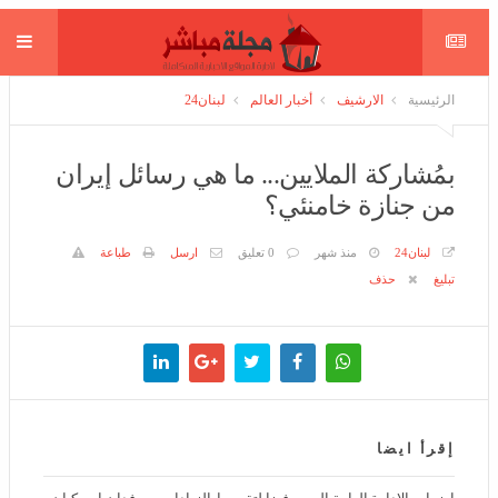
الرئيسية
الارشيف
أخبار العالم
لبنان24
بمُشاركة الملايين... ما هي رسائل إيران
من جنازة خامنئي؟
لبنان24
منذ شهر
0 تعليق
ارسل
طباعة
تبليغ
حذف
إقرأ ايضا
اضراب الادارة العامة اليوم رفضا لتقسيط الزيادات.. موفدان اميركيان في