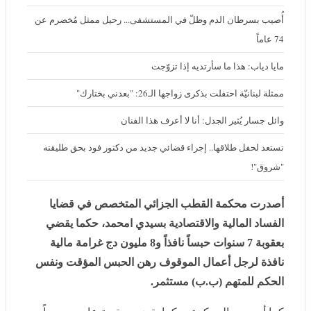
عاماً
مايا دياب: هذا ما سأرتديه إذا تزوّجت
ممثلة لبنانيّة احتفلت بذكرى زواجها الـ26: "بعدني بختارك"
وائل جسار يُثير الجدل: أنا لا أعرف هذا الفنان
تستعد لحفل طلاقها.. إجراء قضائي جديد من دكتور فود بحق طليقته
"شروق"!
أصدرت محكمة القطب الجزائي المتخصص في قضايا الفساد
المالية والاقتصادية بسيدي امحمد، حكما يقضي بعقوبة 7
سنوات حبساً نافذاً و8 مليون دج غرامة مالية نافذة لرجل
أعمال الموقوف رهن الحبس المؤقت ونفس الحكم للمتهم
(ب.ب) مستثمر.
كما أصدرت المحكمة، حكما يقضي بعقوبة عامين حبساً منها
6 أشهر حبسا غير نافذة لكل من المتهمين (ع.ا.ع) عضو في