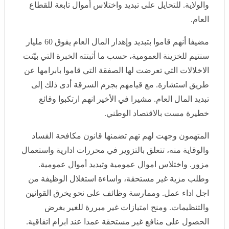
سنتيم للخزينة العمومية، حسب ما أثبتته الخبرة التي بيّنت
الاخلالات التي تعرضت لها الصفقة التي قاموا بابرامها عن
طريق استشارة. مع قيامهم بجرم السرقة أدى ذلك إلى تبديد
المال العام. مشيرا في الأخير انهم ارتكبوا وقائع خطيرة
مست بالاقتصاد الوطني.
المتهمون وجهت لهم تهم تضمنها قانون مكافحة الفساد
والوقاية منه، تتعلق بالتزوير في محررات ادارية واستعمال
مزور. واختلاس اموال عمومية وتبديد أموال عمومية. وطلب
مزية غير مستحقة، واساءة استغلال الوظيفة من اجل اداء
عمل. وممارسة وظائف على نحو يخرق القوانين والتنظيمات.
ومنح امتيازات غير مبررة للغير بغرض الحصول على منافع
غير مستحقة عمدا عند ابرام اتفاقية. وصفقة مخالفة للاحكام
التشريعية والتنظيمية. وجنحة عدم الابلاغ عن جريمة فساد
وجنحة السرقة والمشاركة في تبديد أموال عمومية
والمشاركة في اساءة استغلال الوظيفة بغرض الحصول على