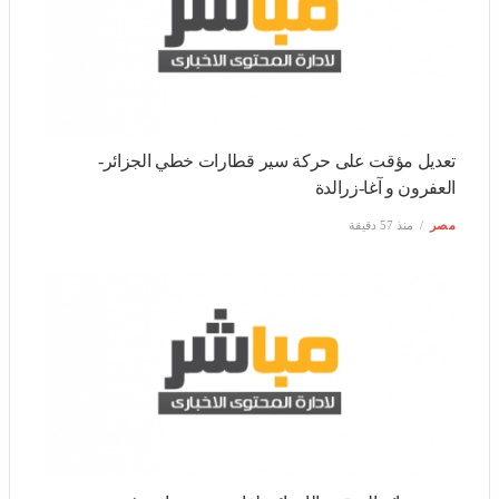
تعديل مؤقت على حركة سير قطارات خطي الجزائر-العفرون و
آغا-زرالدة
مصر
منذ 57 دقيقة
عرض نتائج التحقيق الإبتدائي لفاجعة بومرداس في ندوة صحفية
اليوم
مصر
منذ ساعة واحدة