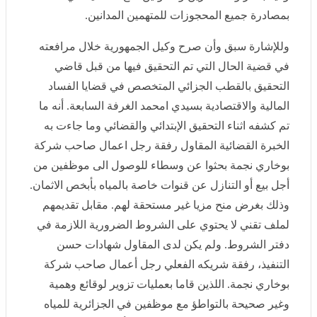
وللإشارة سبق وأن صرح وكيل الجمهورية خلال مرافعته في
قضية الحال التي تم التحقيق فيها من قبل قاضي التحقيق
بالقطب الجزائي المتخصص في قضايا الفساد المالية
والاقتصادية بسيدي امحمد الغرفة السابعة. أنه ما تم كشفه
اثناء التحقيق الإبتدائي والقضائي وما جاءت به الخبرة
القضائية المقاول رفقة رجل اعمال صاحب شركة بوخاري
نجمة بحثوا عن وسطاء للوصول الى موظفين من أجل بيع أو
التنازل عن قنوات خاصة بالمياه بأبخص الاثمان. وذلك بغرض
منح مزيا غير مستحقة لهم. مقابل تقديمهم لملف تقني لا
يحتوي على الشروط الضرورية اللازمة في دفتر الشروط.
ولم يكن لدى المقاول شهادات حسن التنفيذ، رفقة شريكه
الفعلي رجل أعمال صاحب شركة بوخاري نجمة. اللذين قاما
بعمليات تزوير لوقائع وهمية وغير صحيحة بالتواطؤ مع
موظفين في الجزائرية للمياه والولاية. للتحايل على تبديد
واختلاس أموال تابعة للقطاع العام.
مضيفا أنهم قاموا بتبديد وإهدار المال العام يفوق 60 مليار