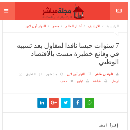
الرئيسية
الارشيف
أخبار العالم
مصر
النهار أون لاين
7 سنوات حبسا نافذا لمقاول بعد تسببه
في وقائع خطيرة مست بالاقتصاد الوطني
نادية بن طاهر
النهار أون لاين
منذ شهر
0 تعليق
ارسل
طباعة
تبليغ
حذف
إقرأ ايضا
أُصيب بسرطان الدم وظلّ في المستشفى... رحيل ممثل مُخضرم عن 74