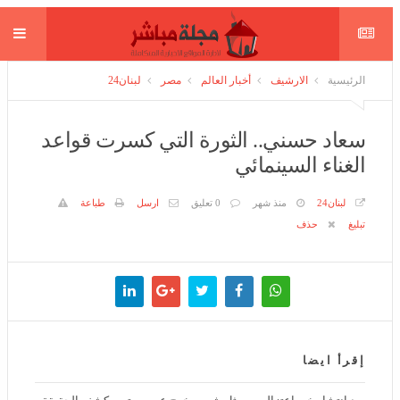
الرئيسية
الارشيف
أخبار العالم
مصر
لبنان24
سعاد حسني.. الثورة التي كسرت قواعد
الغناء السينمائي
لبنان24
منذ شهر
0 تعليق
ارسل
طباعة
تبليغ
حذف
إقرأ ايضا
بعد انتشار خبر اعتزاله... ممثل شهير يخرج عن صمته ويكشف الحقيقة