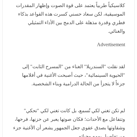
كلاسيكياً طربياً يعتمد على قوة الصوت وإظهار المقدرات
الموسيقية، لكن سعاد حسني كسرت هذه القواعد بذكاء
فطري وقدرة مذهلة على الدمج بين الأداء التمثيلي والغنائي.
Advertisement
لقد نقلت "السندريلا" الغناء من "المسرح الثابت" إلى
"الحيوية السينمائية"، حيث أصبحت الأغنية في أفلامها جزءاً لا
يتجزأ من الحالة الدرامية وبناء الشخصية.
لم تكن تغني لكي تُسمع، بل كانت تغني لكي "تحكي"
وتتفاعل مع الأحداث؛ فكان صوتها يعبر عن حزنها، فرحها،
وشقاوتها بصدق عفوي جعل الجمهور يشعر أن الأغنية جزء
من تفاصيل يومه وحياته.