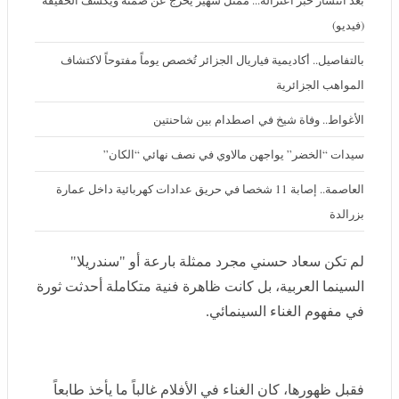
(فيديو)
بالتفاصيل.. أكاديمية فياريال الجزائر تُخصص يوماً مفتوحاً لاكتشاف
المواهب الجزائرية
الأغواط.. وفاة شيخ في اصطدام بين شاحنتين
سيدات “الخضر” يواجهن مالاوي في نصف نهائي “الكان”
العاصمة.. إصابة 11 شخصا في حريق عدادات كهربائية داخل عمارة
بزرالدة
لم تكن سعاد حسني مجرد ممثلة بارعة أو "سندريلا" السينما
العربية، بل كانت ظاهرة فنية متكاملة أحدثت ثورة في
مفهوم الغناء السينمائي.
فقبل ظهورها، كان الغناء في الأفلام غالباً ما يأخذ طابعاً