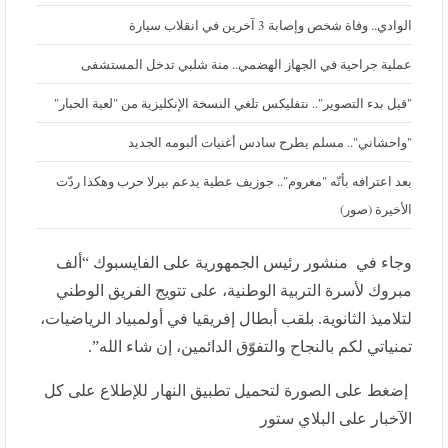
الوادي.. وفاة شخص وإصابة 3 آخرين في انقلاب سيارة
عملية جراحية في الجهاز الهضمي.. منة شلبي تدخل المستشفى
"قبل بدء التصوير".. نتفليكس تلغي النسخة الإنكليزية من "لعبة الحبار"
"واحشاني".. مسلم يطرح سادس أغنيات ألبومه الجديد
بعد اعترافه بأنّه "مغروم".. جوزيف عطية يدعم بيرلا حرب وهكذا ردّت
الأخيرة (صور)
وجاء في منشور رئيس الجمهورية على الفايسبوك “ألف
مبروك لأسرة التربية الوطنية، على تتويج الفريق الوطني
لتلاميذ الثانوية. بلقب أبطال إفريقيا في أولمبياد الرياضيات،
تمنياتي لكم بالنجاح والتفوّق الدائمين، إن شاء الله”.
إضغط على الصورة لتحميل تطبيق النهار للإطلاع على كل
الآخبار على البلاي ستور