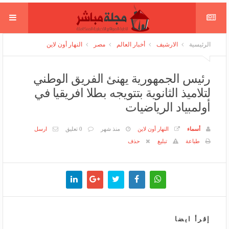
الرئيسية
الارشيف
أخبار العالم
مصر
النهار أون لاين
رئيس الجمهورية يهنئ الفريق الوطني
لتلاميذ الثانوية بتتويجه بطلا افريقيا في
أولمبياد الرياضيات
أسماء
النهار أون لاين
منذ شهر
0 تعليق
ارسل
طباعة
تبليغ
حذف
إقرأ ايضا