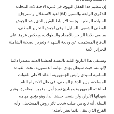
إن تنظيم هذا الحفل البهيج، في غمرة الاحتفالات المخلدة
للذكرى الرابعة والستين (64) لعيد الاستقلال واسترجاع
السيادة الوطنية، يجسد الارتباط الوثيق الذي يشد الجيش
الوطني الشعبي، السليل الوفي لجيش التحرير الوطني،
بماضي بلادنا الزاخر بالأمجاد والبطولات، ويعكس عزمنا على
الدفاع المستميت عن وديعة الشهداء وتعزيز الصلابة الشاملة
للجزائر الأبية.
وسيبقى هذا التاريخ التليد بالنسبة لجيشنا العتيد مصدرا دائما
لإلهامه، حيث سيظل يؤدي مهامه الدستورية، تحت القيادة
السامية لسيدي رئيس الجمهورية، القائد الأعلى للقوات
المسلحة، وزير الدفاع الوطني، في ظل الاحترام التام
لقناعاته الجمهورية ومبادئ ثورة أول نوفمبر المظفرة، وقيم
شهدائها الأبرار، ولن ينسى جيشنا أبدا، وهو يؤدي مهامه
النبيلة، أنه نابع من صلب شعب ثائر روض المستحيل، وأنه
الفرع الذي يبقى دائما يعتز بأصله”.