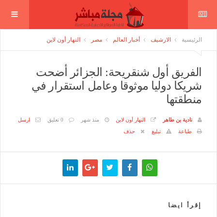
الرئيسية
الارشيف
أخبار العالم
مصر
النهار أون لاين
الفريق أول شنقريحة: الجزائر أضحت
شريكا دوليا موثوقا وعامل استقرار في
منطقتها
نادية بن طاهر
النهار أون لاين
منذ شهر
0 تعليق
ارسل
طباعة
تبليغ
حذف
إقرأ ايضا