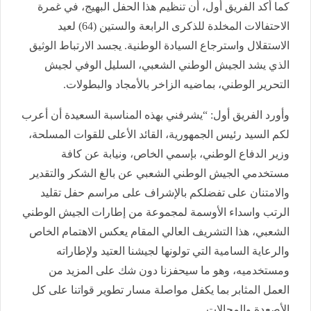
كما أكد الفريق أول، أن تنظيم هذا الحفل البهيج، في غمرة
الاحتفالات المخلدة للذكرى الرابعة والستين (64) لعيد
الاستقلال واسترجاع السيادة الوطنية. يجسد الارتباط الوثيق
الذي يشد الجيش الوطني الشعبي، السليل الوفي لجيش
التحرير الوطني، بماضيه الزاخر بالأمجاد والبطولات.
وأورد الفريق أول: “يشرفني بهذه المناسبة السعيدة أن أعرب
لكم السيد رئيس الجمهورية، القائد الأعلى للقوات المسلحة،
وزير الدفاع الوطني، بإسمي الخاص، ونيابة عن كافة
مستخدمي الجيش الوطني الشعبي عن بالغ الشكر والتقدير
والامتنان على تفضلكم بالإشراف على مراسم حفل تقليد
الرتب واسداء الأوسمة لمجموعة من إطارات الجيش الوطني
الشعبي، هذا التشريف العالي المقام يعكس الاهتمام الخاص
والرعاية السامية التي تولونها لجيشنا العتيد ولإطاراته
ومستخدميه، وهو ما سيحفزنا دون شك على المزيد من
العمل المثابر بما يكفل مواصلة مسار تطوير قواتنا على كل
الأصعدة والمجالات.