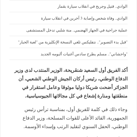
الوادي.. قتيل وجريح في انقلاب سيارة بڨمار
الوادي.. وفاة شخص وإصابة 3 آخرين في انقلاب سيارة
عملية جراحية في الجهاز الهضمي.. منة شلبي تدخل المستشفى
"قبل بدء التصوير".. نتفليكس تلغي النسخة الإنكليزية من "لعبة الحبار"
"واحشاني".. مسلم يطرح سادس أغنيات ألبومه الجديد
أكد الفريق أول السعيد شنڤريحة، الوزير المنتدب لدى وزير
الدفاع الوطني، رئيس أركان الجيش الوطني الشعبي، أن
الجزائر أضحت شريكا دوليا موثوقا وعامل استقرار في
منطقتها ومنارة إشعاع في كل مجالاتها الجيوسياسية.
وجاء ذلك في كلمة للفريق أول، بمناسبة ترأس رئيس
الجمهورية، القائد الأعلى للقوات المسلحة، وزير الدفاع
الوطني، الحفل السنوي لتقليد الرتب وإسداء الأوسمة.