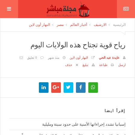
الرئيسية
الارشيف
أخبار العالم
مصر
النهار أون لاين
رياح قوية تجتاح هذه الولايات اليوم
عايدة عبد الحي
النهار أون لاين
منذ شهر
0 تعليق
ارسل
طباعة
تبليغ
حذف
إقرأ ايضا
إسبانيا تشدد إجراءاتها الأمنية على حدود سبتة ومليلية