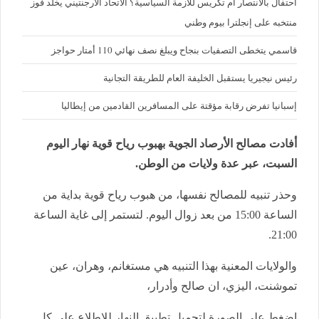
احتفال بالانتصار أم تكريس للأزمة السياسية؟ الاتحاد الأرجنتيني يخلّد فوز
منتخبه على إنجلترا بيوم وطني
قاسمي يتخطى التصفيات بنجاح ويبلغ نصف نهائي 110 أمتار حواجز
رئيس نيجيريا يستقبل الخليفة العام للطريقة التجانية
إسبانيا تفرض رقابة مؤقتة على المسافرين القادمين من إيطاليا
أفادت مصالح الأرصاد الجوية بهبوب رياح قوية نهار اليوم
السبت، عبر عدة ولايات من الوطن.
وحذر تنبيه للمصالح نفسها، من هبوب رياح قوية بداية من
الساعة 15:00 من بعد زوال اليوم. لتستمر إلى غاية الساعة
21:00.
والولايات المعنية بهذا التنبيه هي مستغانم، وهران، عين
تموشنت، اليزي، ان صالح وأدرار،
إضغط على الصورة لتحميل تطبيق النهار للإطلاع على كل