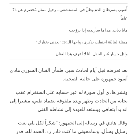
أُصيب بسرطان الدم وظلّ في المستشفى... رحيل ممثل مُخضرم عن 74
عاماً
مايا دياب: هذا ما سأرتديه إذا تزوّجت
ممثلة لبنانيّة احتفلت بذكرى زواجها الـ26: "بعدني بختارك"
وائل جسار يُثير الجدل: أنا لا أعرف هذا الفنان
بعد تعرضه قبل أيام لحادث سير، طمأن الفنان السوري هادي
أسود جمهوره على حالته الصحية.
ونشر هادي أول صورة له عبر حسابه على انستغرام عقب
نجاته من الحادث وظهر ويده ملفوفة بضماد طبي، مشيرا إلى
انه بدأ يتعافى ويستعد للعودة إلى نشاطه الفني.
وقال هادي في رسالة إلى الجمهور: "شكراً لكل يلي بعت
رسايل وسأل، وسامحوني ما كنت قادر رد. الحمد لله، قدر