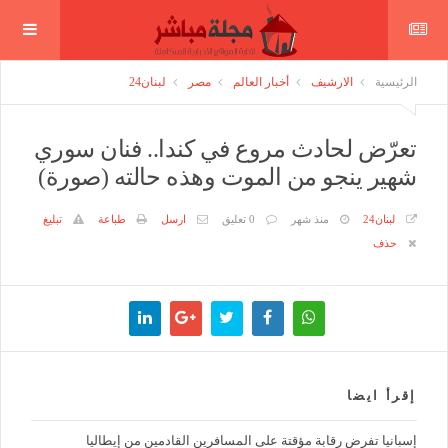
الرئيسية
الارشيف
أخبار العالم
مصر
لبنان24
تعرّض لحادث مروع في كندا.. فنان سوري
شهير ينجو من الموت وهذه حالته (صورة)
لبنان24
منذ شهر
0 تعليق
ارسل
طباعة
تبليغ
حذف
إقرأ ايضا
إسبانيا تفرض رقابة مؤقتة على المسافرين القادمين من إيطاليا