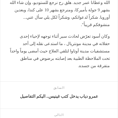
الله وعطانا عمر جديد. هلق رح نرجع للستوديو، وإن شاء الله
بشهر 9 جولة بأميركا، ومنرجع بشهر 10 على كندا، وبعدين
أوروبا. شكراً لدعواتكم، وشكراً لكل يلي سأل عني...
منشوفكم قريباً".
وكان أسود تعرّض لحادث سير أثناء توجهه لإحياء إحدى
حفلاته في مدينة مونتريال ، ما استدعى نقله إلى أحد
مستشفيات مدينة أوتاوا لتلقي العلاج حيث أمضى يوماً واحداً
تحت الملاحظة الطبية بعد إصابته برضوض في مناطق
متفرقة من جسده.
السابق
عمرو دياب يدخل كتب غينيس.. اليكم التفاصيل
التالى