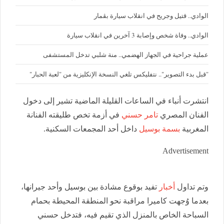
الوادي.. قتيل وجريح في انقلاب سيارة بڨمار
الوادي.. وفاة شخص وإصابة 3 آخرين في انقلاب سيارة
عملية جراحية في الجهاز الهضمي.. منة شلبي تدخل المستشفى
"قبل بدء التصوير".. نتفليكس تلغي النسخة الإنكليزية من "لعبة الحبار"
انتشرت أنباء في الساعات القليلة الماضية تشير إلى دخول
الفنان المصري
تامر حسني
في أزمة تخص طليقته الفنانة
المغربية
بسمة بوسيل
داخل أحد المجمعات السكنية.
Advertisement
وتم تداول
أخبار
تفيد بوقوع مشادة بين بوسيل وأحد جيرانها،
بعدما وُجهت كاميرا مراقبة نحو المنطقة المحيطة بحمام
السباحة الخاص بالمنزل الذي تقيم فيه، فتدخل حسني