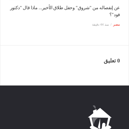
عن إنفصاله من "شروق" وحفل طلاق الأخير... ماذا قال "دكتور
فود"؟
مصر
منذ 44 دقيقة
0 تعليق