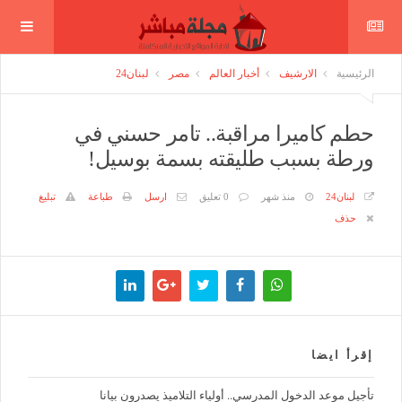
الرئيسية
الارشيف
أخبار العالم
مصر
لبنان24
حطم كاميرا مراقبة.. تامر حسني في
ورطة بسبب طليقته بسمة بوسيل!
لبنان24
منذ شهر
0 تعليق
ارسل
طباعة
تبليغ
حذف
إقرأ ايضا
تأجيل موعد الدخول المدرسي.. أولياء التلاميذ يصدرون بيانا