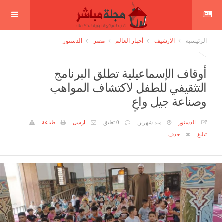
الرئيسية
الارشيف
أخبار العالم
مصر
الدستور
أوقاف الإسماعيلية تطلق البرنامج
التثقيفي للطفل لاكتشاف المواهب
وصناعة جيل واعٍ
الدستور
منذ شهرين
0 تعليق
ارسل
طباعة
تبليغ
حذف