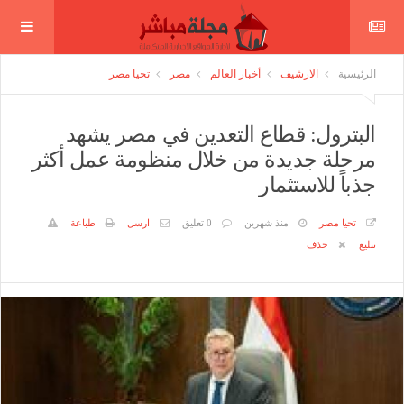
الرئيسية
الارشيف
أخبار العالم
مصر
تحيا مصر
البترول: قطاع التعدين في مصر يشهد
مرحلة جديدة من خلال منظومة عمل أكثر
جذباً للاستثمار
تحيا مصر
منذ شهرين
0 تعليق
ارسل
طباعة
تبليغ
حذف