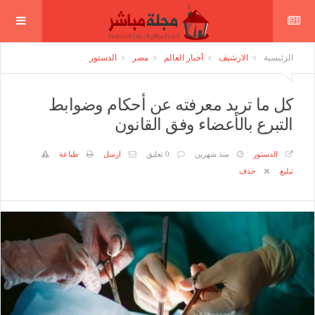
الرئيسية
الارشيف
أخبار العالم
مصر
الدستور
كل ما تريد معرفته عن أحكام وضوابط
التبرع بالأعضاء وفق القانون
الدستور
منذ شهرين
0 تعليق
ارسل
طباعة
تبليغ
حذف