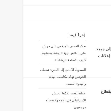
ضر” على بُعد 90 دقيقة من حُلم “المونديال”
منذ 3 ساعات
تا
إقرأ ايضا
تجدّد القصف المدفعي على حرش
إلى جميع
علي الطاهر لجهة الدبشة وتمشيط
إعلانات.
كثيف بالأسلحة الرشاشة
المبعوث الأممي إلى اليمن: هجمات
الحوثيين تهدّد مكاسب الهدنة
والهدوء النسبي
بقطاع
عملية تفجير نفذّها الجيش
الإسرائيلي في بلدة حولا بقضاء
مرجعيون