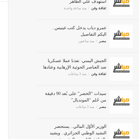
ثقافة وفن
منذ ساعة واحدة
عمرو دياب يدخل كتب غينيس..
اليكم التفاصيل
مصر
منذ ساعتين
الجيش اليمني: نفذنا عملا عسكريا
ضد العناصر الحوثية الإرهابية وعتادها
ثقافة وفن
منذ 3 ساعات
سيدات “الخضر” على بُعد 90 دقيقة
من حُلم “المونديال”
مصر
منذ 3 ساعات
الوزير الأوّل المالي.. يستحضر
النشيد الوطني الجزائري.. ويشيد
بالتوافق التام بين الرئيس تبون