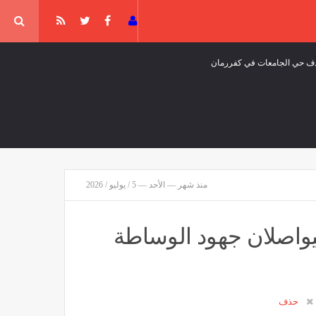
منذ شهر — الأحد — 5 / يوليو / 2026
سؤولون: حريق في مصفاة "إيلسكي" بجنوب روسيا بعد هجوم بطائرة مسيّرة
قافة وفن
منذ 55 دقيقة
اصلان جهود الوساطة
ب غينيس.. اليكم التفاصيل
حذف