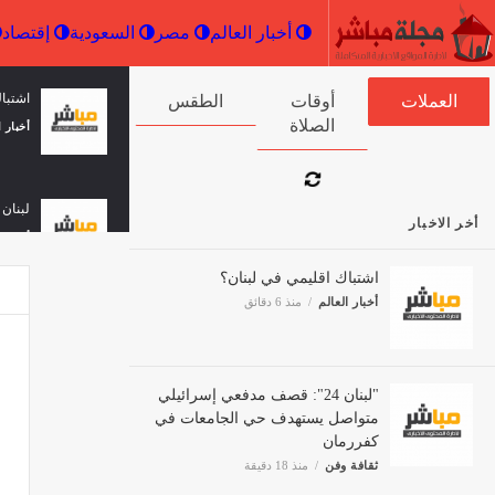
أخبار العالم
مصر
السعودية
اشتبا
العملات
أوقات الصلاة
الطقس
أخبار ا
لبنان 
أخر الاخبار
أخبار ا
اشتباك اقليمي في لبنان؟
أخبار العالم
منذ 6 دقائق
فيتش تؤكد
ثقافة 
"لبنان 24": قصف مدفعي إسرائيلي
متواصل يستهدف حي الجامعات في
كفررمان
"لبنان 24": قصف مدفعي إسرائيلي استهدف عل
ثقافة وفن
منذ 18 دقيقة
ثقافة 