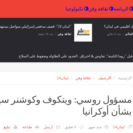
إقتصاد
الرياضة
ثقافة وفن
تكنولوجيا
ك اقليمي في لبنان؟
"لبنان 24": قصف مدفعي إسرائيلي متواصل يستهدف حي الجامعات في كفررمان
لعالم
منذ 6 دقائق
ثقافة وفن
منذ 18 دقيقة
قبل "روما الثامنة": تفاوض بلا اختراق.. الحدود على الطاولة وضغوط على السلاح
لعالم
منذ 23 دقيقة
الرئيسية
الارشيف
ثقافة وفن
لبنان24
 التصنيف الائتماني للكويت عند 'AA-' مع نظرة مستقبلية مستقرة
م
وفن
منذ 33 دقيقة
ث
مسؤول روسي: ويتكوف وكوشنر سيو
بشأن أوكرانيا
ي الطاهر
عمرو دياب يدخل كت
وفن
منذ ساعة واحدة
مصر
منذ ساعتين
لبنان24
منذ شهر
0 تعليق
ارسل
طباعة
تبليغ