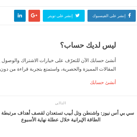
اليمني: نفذنا عملا عسكريا ضد العناصر الحوثية الإرهابية وعتادها
سيدات “الخ
إنشر على الفيسبوك
إنشر على تويتر
وفن
منذ 3 ساعات
مصر
 الأوّل المالي.. يستحضر النشيد الوطني الجزائري.. ويشيد بالتوافق التام بين الرئيس تبون وغوي
ليس لديك حساب؟
منذ 3 ساعات
أنشئ حسابك الآن للتعرّف على خيارات الاشتراك والوصول 
المقالات المميزة والحصرية، واستمتع بتجربة قراءة من دون 
أنشئ حسابك
التالى
سي بي أس نيوز: واشنطن وتل أبيب تستعدان لقصف أهداف مرتبطة 
الطاقة الإيرانية خلال عطلة نهاية الأسبوع