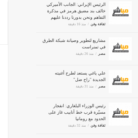
الرئيس الإيراني: الجانب الأميركي
خالف بند مضيق هرمز في مذكرة
التفاهم ونحن بدورنا رددنا عليهم
ثقافة وفن
منذ 16 دقيقة
مشاريع لتطوير وصيانة شبكة الطرق
في تمنراست
مصر
منذ 26 دقيقة
علي ياغي يستعد لطرح أغنيته
الجديدة "راح ضل"
مصر
منذ 31 دقيقة
رئيس الوزراء البلغاري: انفجار
مسيّرة قرب خط أنابيب غاز على
الحدود مع رومانيا
ثقافة وفن
منذ 32 دقيقة