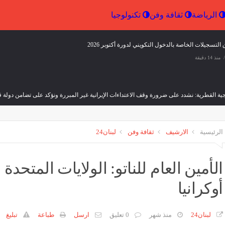
إقتصاد
الرياضة
ثقافة وفن
تكنولوجيا
 الإيراني: الجانب الأميركي خالف بند
الخارجية القطرية: نشدد على
هرمز في مذكرة التفاهم ونحن بدورنا
الاعتداءات الإيرانية غير المبرر
عليهم
تضامن دولة قطر مع الإمارات
وفن
منذ 16 دقيقة
ثقافة وفن
منذ 16 دقيقة
الرئيسية
الارشيف
ثقافة وفن
لبنان24
الأمين العام للناتو: الولايات المتحدة
أوكرانيا
لبنان24
منذ شهر
0 تعليق
ارسل
طباعة
تبليغ