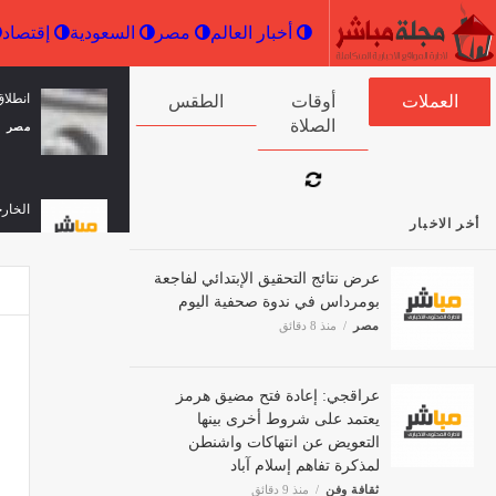
أخبار العالم
مصر
السعودية
مشاريع لتطوير وصيانة شبكة الطرق في
الرئيس
العملات
أوقات الصلاة
الطقس
تمنراست
مضيق 
رددنا 
مصر
منذ 26 دقيقة
ثقافة 
أخر الاخبار
عرض نتائج التحقيق الإبتدائي لفاجعة
بومرداس في ندوة صحفية اليوم
مصر
منذ 8 دقائق
عراقجي: إعادة فتح مضيق هرمز
يعتمد على شروط أخرى بينها
التعويض عن انتهاكات واشنطن
لمذكرة تفاهم إسلام آباد
ثقافة وفن
منذ 9 دقائق