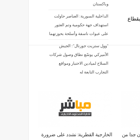
الداخلية السورية: العناصر حاولت
بقطاع
استهداف جهة حكومية وتم العثور
على عبوات ناسفة وأسلحة بحوزتهما
"وول ستريت جورنال": الجيش
الأميركي يوسّع نطاق وصول شركات
السلاح لميادين الاختبار ومواقع
التجارب التابعة له
ن جدا من
الخارجية القطرية: نشدد على ضرورة
ق ملاحي
وقف الاعتداءات الإيرانية غير المبررة