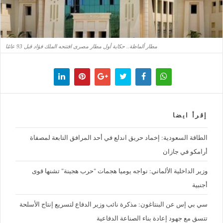
مطار ألماظة.. حكاية أول مطار مصرى افتتحه الملك فؤاد قبل 93 عامًا
إقرأ ايضا
الطاقة السعودية: إخماد حريق اندلع في أحد المرافق التابعة لمصفاة
أرامكو في جازان
وزير الداخلية الألماني: نواجه يوميا هجمات "حرب هجينة" تشنها قوى
أجنبية
سي بي إس عن البنتاغون: مذكرة نائب وزير الدفاع لتسريع إنتاج الأسلحة
تتسق مع جهود إعادة بناء الصناعة الدفاعية