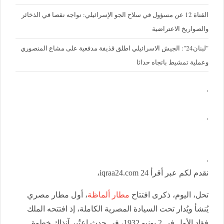
القناة 12 عن مسؤول في سلاح الجو الإسرائيلي: نواجه نقصا في الذخائر
والصواريخ الاعتراضية
"لبنان24": الجيش الاسرائيلي اطلق قذيفة مدفعية على مشاع المنصوري
وعملية تمشيط باتجاه حداثا
.
.
.
نقدم لكم عبر أقرأ 24 iqraa24.com،
تحل، اليوم، ذكرى افتتاح
مطار ألماظة
، أول مطار مصري
يُنشأ ويُدار تحت السيادة المصرية الكاملة، إذ افتتحه الملك
فؤاد الأول في 2 يونيو 1932، في حدث اعتُبر آنذاك خطوة