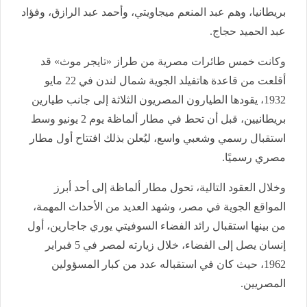
بريطانيا، وهم عبد المنعم ميجاويتي، وأحمد عبد الرازق، وفؤاد
عبد الحميد حجاج.
وكانت خمس طائرات مصرية من طراز «تايجر موث» قد
أقلعت من قاعدة هاتفيلد الجوية شمال لندن في 22 مايو
1932، يقودها الطيارون المصريون الثلاثة إلى جانب طيارين
بريطانيين، قبل أن تحط في مطار ألماظة يوم 2 يونيو وسط
استقبال رسمي وشعبي واسع، ليُعلن بذلك افتتاح أول مطار
مصري رسميًا.
وخلال العقود التالية، تحول مطار ألماظة إلى أحد أبرز
المواقع الجوية في مصر، وشهد العديد من الأحداث المهمة،
من بينها استقبال رائد الفضاء السوفيتي يوري جاجارين، أول
إنسان يصل إلى الفضاء، خلال زيارته لمصر في 5 فبراير
1962، حيث كان في استقباله عدد من كبار المسؤولين
المصريين.